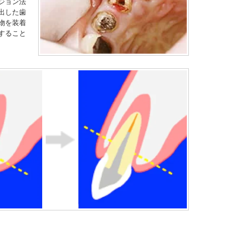
ジョン法
出した歯
物を装着
すること