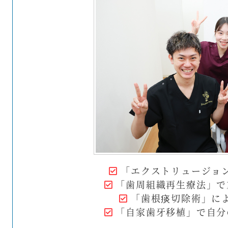
「エクストリュージョ
「歯周組織再生療法」で
「歯根痰切除術」に
「自家歯牙移植」で自分