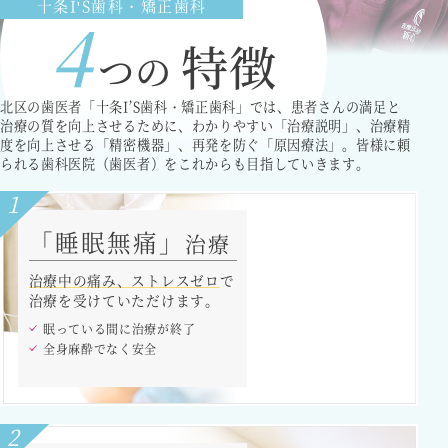
十条I'S歯科・矯正歯科
4
特徴
つの
北区の歯医者「十条I’S歯科・矯正歯科」では、患者さんの満足と
治療の質を向上させるために、わかりやすい「治療説明」、治療精
度を向上させる「精密機器」、再発を防ぐ「原因療法」。皆様に頼
られる歯科医院（歯医者）をこれからも目指していきます。
1
「睡眠無痛」
治療
治療中の痛み、ストレスゼロ
で
治療を受けていただけます。
眠っている間に治療が終了
全身麻酔でなく安全
2