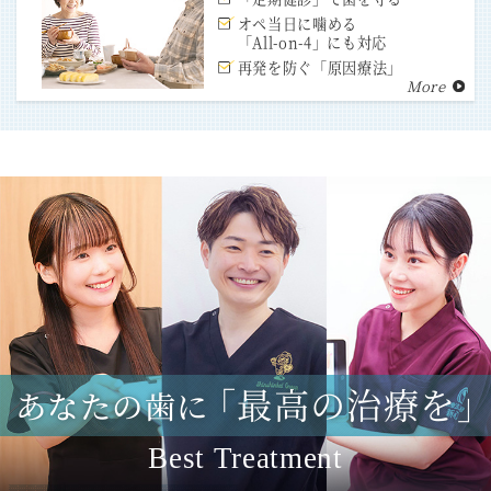
オペ当日に噛める
「All-on-4」にも対応
再発を防ぐ「原因療法」
More
「最高の治療を
あなたの歯に
Best Treatment