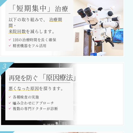
「短期集中」
治療
以下の取り組みで、
治療期
間
・
来院回数
を減らします。
1回の治療時間を長く確保
精密機器をフル活用
3
「原因療法」
再発を防ぐ
悪くなった原因
を探ります。
各種検査の実施
嚙み合わせにアプローチ
複数の専門ドクターが診断