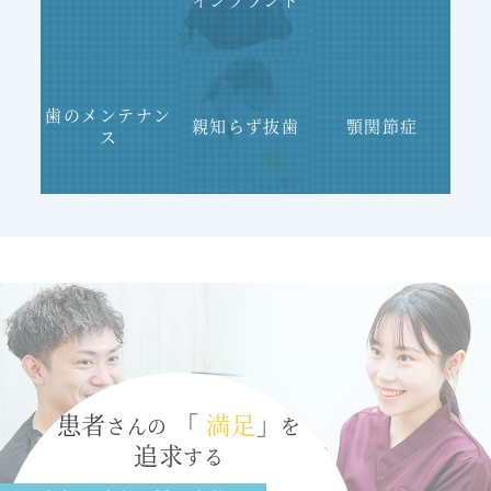
歯のメンテナン
親知らず抜歯
顎関節症
ス
患者
「
満足
」
さんの
を
追求
する