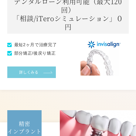
デンタルローン利用可能（最大120
回）
「相談/iTeroシミュレーション」０
円
最短2ヶ月で治療完了
部分矯正/後戻り矯正
詳しくみる
精密
インプラント