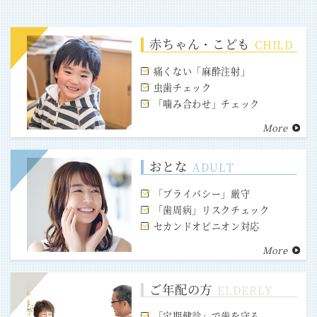
赤ちゃん・こども
CHILD
痛くない「麻酔注射」
虫歯チェック
「噛み合わせ」チェック
More
おとな
ADULT
「プライバシー」厳守
「歯周病」リスクチェック
セカンドオピニオン対応
More
ご年配の方
ELDERLY
「定期健診」で歯を守る