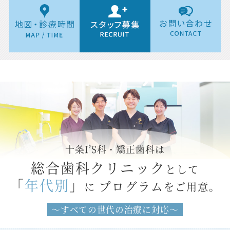
十条I’S科・矯正歯科は
総合歯科クリニック
として
「
年代別
」
プログラム
に
をご用意。
～すべての世代の治療に対応～