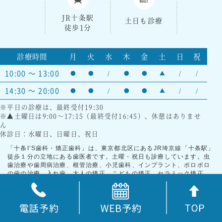
JR十条駅
土日も診療
徒歩1分
診療時間
月
火
水
木
金
土
日
祝
10:00 ～ 13:00
●
●
/
●
●
▲
/
/
14:30 ～ 20:00
●
●
/
●
●
▲
/
/
※平日の診療は、最終受付19:30
※▲土曜日は9:00～17:15（最終受付16:45）、休憩はありませ
ん
休診日：水曜日、日曜日、祝日
「十条I’S歯科・矯正歯科」は、東京都北区にあるJR埼京線「十条駅」
徒歩１分の立地にある歯医者です。土曜・祝日も診療しています。虫
歯治療や歯周病治療、根管治療、小児歯科、インプラント、ボロボロ
の歯の治療、入れ歯、大人の矯正、こどもの矯正、セラミック矯正、
ホワイトニング、審美セラミック治療、金属アレルギー治療／アマル
ガム除去、歯のクリーニング／歯石除去、親知らずの抜歯など、幅広
い治療に対応しています。精度の高い治療を行うためにCTを駆使し、
治療内容についても患者さんに丁寧に説明しています。セカンドオピ
ニオンも対応しておりますので、お気軽にご相談ください。