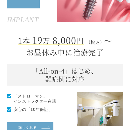
IMPLANT
19
8,000
1本
万
円
～
（税込）
お昼休み中に治療完了
「All-on-4」はじめ、
難症例に対応
「ストローマン」
インストラクター在籍
安心の「10年保証」
詳しくみる