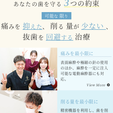
3
つの約束
あなたの歯を守る
可能
限
な
り
痛
抑
削
量
少ない
みを
えた
、
る
が
、
抜歯
回避
治療
を
する
痛みを最小限に
表面麻酔や極細の針の使用
のほか、麻酔を一定に注入
可能な電動麻酔器にも対
応。
View More
削る量を最小限に
精密機器を利用し、歯を削