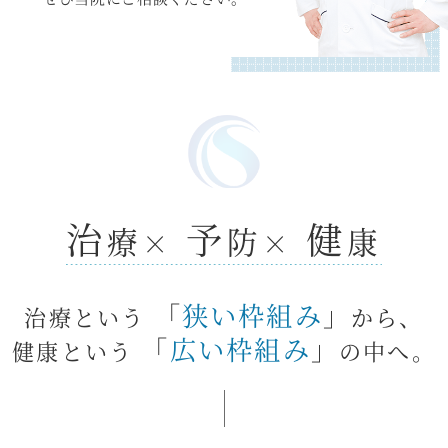
治
予
健
療
防
康
×
×
「
狭い枠組み
」
治療という
から、
「
広い枠組み
」
健康という
の中へ。