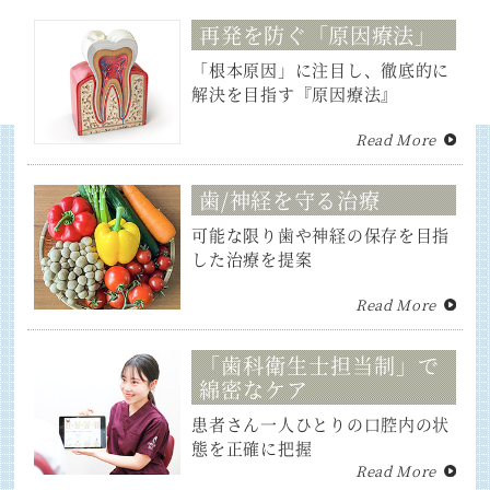
再発を防ぐ「原因療法」
「根本原因」に注目し、徹底的に
解決を目指す『原因療法』
Read More
歯/神経を守る治療
可能な限り歯や神経の保存を目指
した治療を提案
Read More
「歯科衛生士担当制」で
綿密なケア
患者さん一人ひとりの口腔内の状
態を正確に把握
Read More