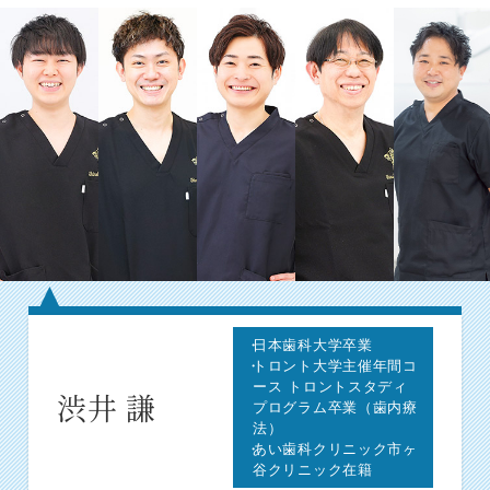
日本歯科大学卒業
明海大学歯学部 卒業
明海大学歯学部 卒業
岩手医科大学歯学部 卒
明海大学 卒業
トロント大学主催年間コ
ウニクス川越歯科 勤務
明海大学病院 勤務
業
霞が関歯科勤務
ース トロントスタディ
久喜歯科・矯正歯科 勤
優歯科クリニック 勤務
明海大学 教授
川口歯科 院長
渋井 謙
プログラム卒業（歯内療
務
北上尾歯科(副院長) 勤務
京都光華女子大学 客員
法）
久喜歯科 院長
教授
あい歯科クリニック市ヶ
谷クリニック在籍