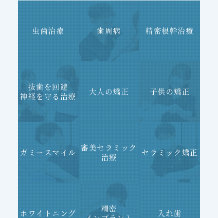
虫歯治療
歯周病
精密根幹治療
抜歯を回避
大人の矯正
子供の矯正
神経を守る治療
審美セラミック
ガミースマイル
セラミック矯正
治療
精密
ホワイトニング
入れ歯
インプラント